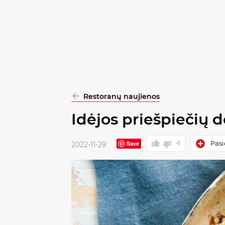
pasirinkimą
Patvirtinti
visus
Restoranų naujienos
Idėjos priešpiečių 
Pasi
Save
-1
2022-11-29