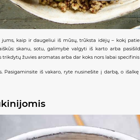
ai jums, kaip ir daugeliui iš mūsų, trūksta idėjų – kokį patie
iškūs: skanu, sotu, galimybė valgyti iš karto arba pasiši
s trikdytų žuvies aromatas arba dar koks nors labai specifinis
s. Pasigaminsite iš vakaro, ryte nusinešite į darbą, o išalk
ukinijomis