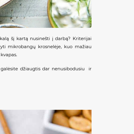
kalą šį kartą nusinešti į darbą? Kriterijai
ldyti mikrobangų krosnelėje, kuo mažiau
 kvapas.
ę galėsite džiaugtis dar nenusibodusiu ir