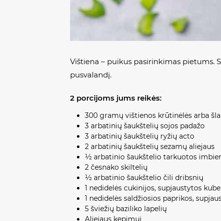
Vištiena – puikus pasirinkimas pietums. 
pusvalandį.
2 porcijoms jums reikės:
300 gramų vištienos krūtinėlės arba šl
3 arbatinių šaukštelių sojos padažo
3 arbatinių šaukštelių ryžių acto
2 arbatinių šaukštelių sezamų aliejaus
½ arbatinio šaukštelio tarkuotos imbie
2 česnako skiltelių
½ arbatinio šaukštelio čili dribsnių
1 nedidelės cukinijos, supjaustytos kubel
1 nedidelės saldžiosios paprikos, supjau
5 šviežių baziliko lapelių
Aliejaus kepimui