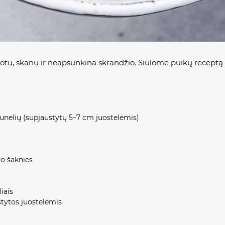
Sotu, skanu ir neapsunkina skrandžio. Siūlome puikų receptą
aunelių (supjaustytų 5–7 cm juostelėmis)
ro šaknies
iais
stytos juostelėmis