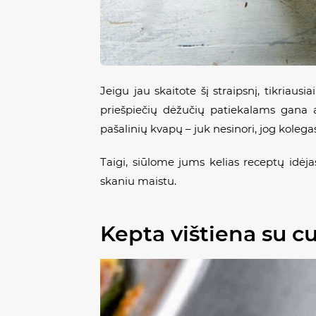
Jeigu jau skaitote šį straipsnį, tikriausi
priešpiečių dėžučių patiekalams gana a
pašalinių kvapų – juk nesinori, jog kolega
Taigi, siūlome jums kelias receptų idėja
skaniu maistu.
Kepta vištiena su c