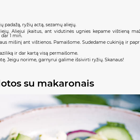
padažą, ryžių actą, sezamų aliejų.
liejų. Aliejui įkaitus, ant vidutinės ugnies kepame vištieną 
dar 1 min.
jaus mišinį ant vištienos. Pamaišome. Sudedame cukiniją ir papr
ziliką ir dar kartą visą permaišome.
ę. Jeigu norime, garnyrui galime išsivirti ryžių. Skanaus!
alotos su makaronais