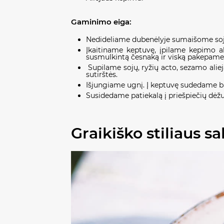
Gaminimo eiga:
Nedideliame dubenėlyje sumaišome sojų 
Įkaitiname keptuvę, įpilame kepimo a
susmulkintą česnaką ir viską pakepame 
Supilame sojų, ryžių acto, sezamo alie
sutirštės.
Išjungiame ugnį. Į keptuvę sudedame ba
Susidedame patiekalą į priešpiečių dėžut
Graikiško stiliaus s