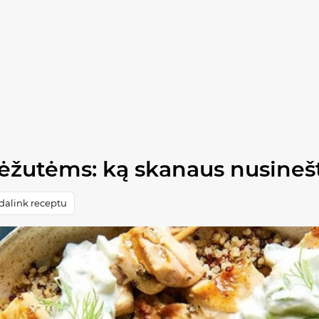
dėžutėms: ką skanaus nusinešt
dalink receptu