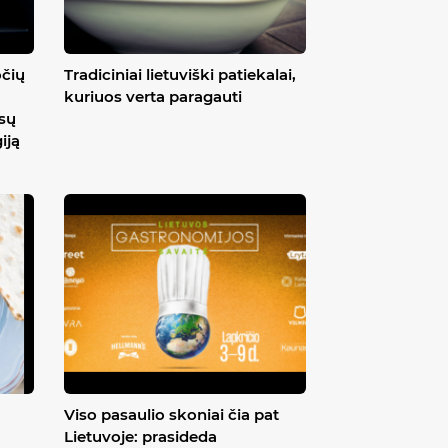
očių
Tradiciniai lietuviški patiekalai,
kuriuos verta paragauti
ūsų
iją
Viso pasaulio skoniai čia pat
Lietuvoje: prasideda