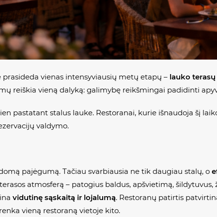
e prasideda vienas intensyviausių metų etapų –
lauko terasų
mų reiškia vieną dalyką: galimybę reikšmingai padidinti apyv
 pastatant stalus lauke. Restoranai, kurie išnaudoja šį laik
rezervacijų valdymo.
ldomą pajėgumą. Tačiau svarbiausia ne tik daugiau stalų, o
e
į terasos atmosferą – patogius baldus, apšvietimą, šildytuvus, ž
dina
vidutinę sąskaitą ir lojalumą
. Restoranų patirtis patvirt
renka vieną restoraną vietoje kito.