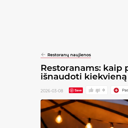
pasirinkimą
Patvirtinti
visus
Restoranų naujienos
Restoranams: kaip p
išnaudoti kiekvieną
Pas
Save
0
2026-03-08