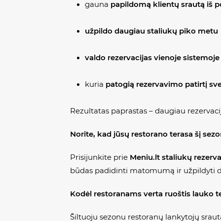
gauna
papildomą klientų srautą iš p
užpildo daugiau staliukų piko metu
valdo rezervacijas vienoje sistemoje
kuria
patogią rezervavimo patirtį s
Rezultatas paprastas – daugiau rezervaci
Norite, kad jūsų restorano terasa šį sez
Prisijunkite prie
Meniu.lt
staliukų rezerv
būdas padidinti matomumą ir užpildyti d
Kodėl restoranams verta ruoštis lauko t
Šiltuoju sezonu restoranų lankytojų srauta