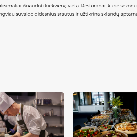
maliai išnaudoti kiekvieną vietą. Restoranai, kurie sezonui 
gviau suvaldo didesnius srautus ir užtikrina sklandų aptarna