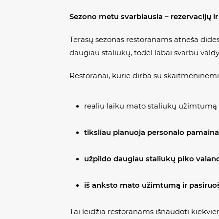
Sezono metu svarbiausia – rezervacijų ir
Terasų sezonas restoranams atneša dides
daugiau staliukų, todėl labai svarbu valdyt
Restoranai, kurie dirba su skaitmeninėmi
realiu laiku mato staliukų užimtumą i
tiksliau p
lanuoja personalo pamainas
užpildo daugiau staliukų piko vala
iš anksto mato užimtumą ir pasiruo
Tai leidžia restoranams išnaudoti kiekvien