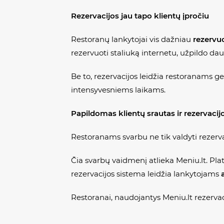
Rezervacijos jau tapo klientų įpročiu
Restoranų lankytojai vis dažniau
rezervuo
rezervuoti staliuką internetu, užpildo dau
Be to, rezervacijos leidžia restoranams g
intensyvesniems laikams.
Papildomas klientų srautas ir rezervacij
Restoranams svarbu ne tik valdyti rezervac
Čia svarbų vaidmenį atlieka Meniu.lt. Plat
rezervacijos sistema leidžia lankytojams
Restoranai, naudojantys Meniu.lt rezervac