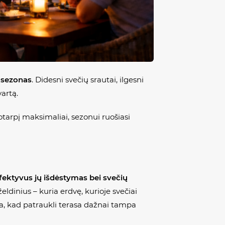
 sezonas
. Didesni svečių srautai, ilgesni
artą.
otarpį maksimaliai, sezonui ruošiasi
fektyvus jų išdėstymas bei svečių
eldinius – kuria erdvę, kurioje svečiai
ina, kad patraukli terasa dažnai tampa