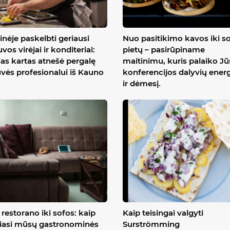
inėje paskelbti geriausi
Nuo pasitikimo kavos iki s
uvos virėjai ir konditeriai:
pietų – pasirūpiname
ias kartas atnešė pergalę
maitinimu, kuris palaiko J
uvės profesionalui iš Kauno
konferencijos dalyvių energ
ir dėmesį.
restorano iki sofos: kaip
Kaip teisingai valgyti
iasi mūsų gastronominės
Surströmming