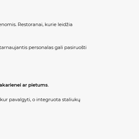
ienomis. Restoranai, kurie leidžia
arnaujantis personalas gali pasiruošti
vakarienei ar pietums
.
 kur pavalgyti, o integruota staliukų