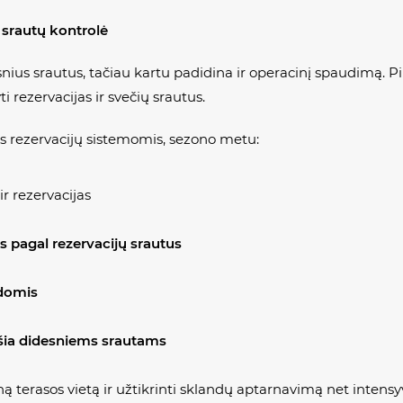
 srautų kontrolė
nius srautus, tačiau kartu padidina ir operacinį spaudimą.
i rezervacijas ir svečių srautus.
s rezervacijų sistemomis, sezono metu:
r rezervacijas
 pagal rezervacijų srautus
ndomis
šia didesniems srautams
ą terasos vietą ir užtikrinti sklandų aptarnavimą net intensyv