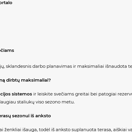
ortalo
večiams
jų, sklandesnis darbo planavimas ir maksimaliai išnaudota te
oną dirbtų maksimaliai?
acijos sistemos
ir leiskite svečiams greitai bei patogiai rezerv
augiau staliukų viso sezono metu.
erasų sezonui iš anksto
i ženkliai išauga, todėl iš anksto suplanuota terasa, aiškiai v