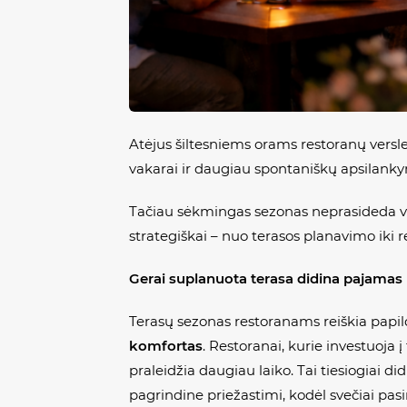
Atėjus šiltesniems orams restoranų versl
vakarai ir daugiau spontaniškų apsilanky
Tačiau sėkmingas sezonas neprasideda vien
strategiškai – nuo terasos planavimo iki 
Gerai suplanuota terasa didina pajamas
Terasų sezonas restoranams reiškia papi
komfortas
. Restoranai, kurie investuoja 
praleidžia daugiau laiko. Tai tiesiogiai di
pagrindine priežastimi, kodėl svečiai pasi