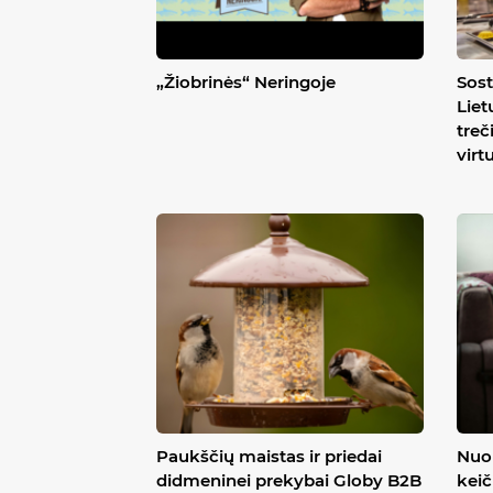
„Žiobrinės“ Neringoje
Sost
Liet
treč
virt
Paukščių maistas ir priedai
Nuo 
didmeninei prekybai Globy B2B
keič