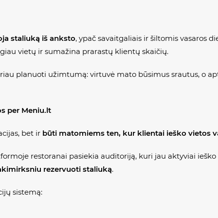
ja staliuką
iš anksto
, ypač savaitgaliais ir šiltomis vasaros d
giau vietų ir sumažina prarastų klientų skaičių.
eriau planuoti užimtumą: virtuvė mato būsimus srautus, o apt
os per Meniu.lt
ijas, bet ir
būti matomiems ten, kur klientai ieško vietos 
formoje restoranai pasiekia auditoriją, kuri jau aktyviai ieško
akimirksniu rezervuoti staliuką
.
ijų sistemą: