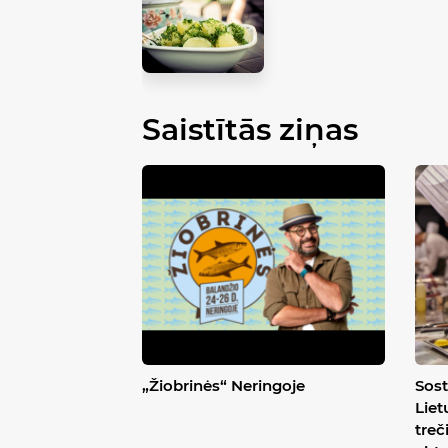
Saistītās ziņas
„Žiobrinės“ Neringoje
Sost
Liet
treč