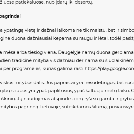
žiuose patiekaluose, nuo įdarų iki desertų.
 pagrindai
ypatingą vietą ir dažnai laikoma ne tik maistu, bet ir simboliu
inė duona dažniausiai kepama su raugu ir lėtai, todėl pasižym
nta mėsa arba tiesiog viena. Daugelyje namų duona gerbiama i
ndien tradicinė mityba vis dažniau derinama su šiuolaikinėmis
per programėles, kurias galima rasti https://play.google.com
tuviškos mitybos dalis. Jos paprastai yra nesudėtingos, bet so
rybų sriubos yra ypač paplitusios, ypač šaltuoju metų laiku. 
oškinių. Jų naudojimas atspindi stiprų ryšį su gamta ir grybavi
mitybos pagrindą Lietuvoje, suteikdamos šilumą, pusiausvyr