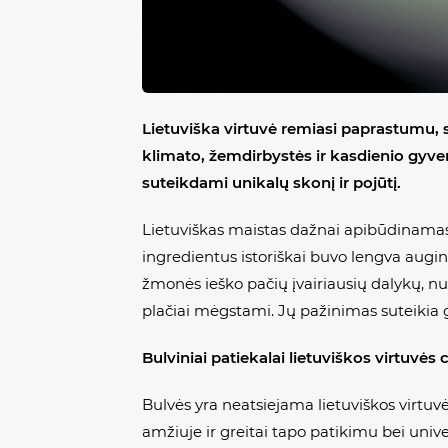
Lietuviška virtuvė remiasi paprastumu, 
klimato, žemdirbystės ir kasdienio gyvenim
suteikdami unikalų skonį ir pojūtį.
Lietuviškas maistas dažnai apibūdinamas 
ingredientus istoriškai buvo lengva augint
žmonės ieško pačių įvairiausių dalykų, n
plačiai mėgstami. Jų pažinimas suteikia ger
Bulviniai patiekalai lietuviškos virtuvės 
Bulvės yra neatsiejama lietuviškos virtuvė
amžiuje ir greitai tapo patikimu bei univer