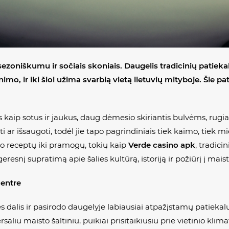
sezoniškumu ir sočiais skoniais. Daugelis tradicinių patiek
o, ir iki šiol užima svarbią vietą lietuvių mityboje. Šie patie
kaip sotus ir jaukus, daug dėmesio skiriantis bulvėms, rugi
i ar išsaugoti, todėl jie tapo pagrindiniais tiek kaimo, tiek
uo receptų iki pramogų, tokių kaip
Verde casino apk
, tradicin
esnį supratimą apie šalies kultūrą, istoriją ir požiūrį į maist
centre
s dalis ir pasirodo daugelyje labiausiai atpažįstamų patiekalų
saliu maisto šaltiniu, puikiai prisitaikiusiu prie vietinio kl