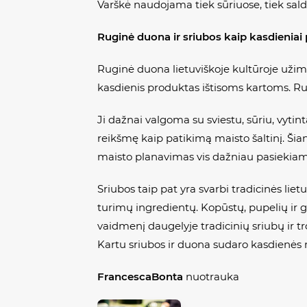
Varškė naudojama tiek sūriuose, tiek sald
Ruginė duona ir sriubos kaip kasdieniai
Ruginė duona lietuviškoje kultūroje užima 
kasdienis produktas ištisoms kartoms. Rug
Ji dažnai valgoma su sviestu, sūriu, vyti
reikšmę kaip patikimą maisto šaltinį. Šia
maisto planavimas vis dažniau pasiekiami 
Sriubos taip pat yra svarbi tradicinės lie
turimų ingredientų. Kopūstų, pupelių ir g
vaidmenį daugelyje tradicinių sriubų ir tr
Kartu sriubos ir duona sudaro kasdienės 
FrancescaBonta
nuotrauka