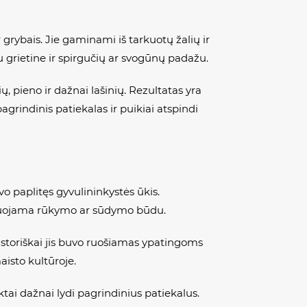
r grybais. Jie gaminami iš tarkuotų žalių ir
 su grietine ir spirgučių ar svogūnų padažu.
ų, pieno ir dažnai lašinių. Rezultatas yra
grindinis patiekalas ir puikiai atspindi
o paplitęs gyvulininkystės ūkis.
ervuojama rūkymo ar sūdymo būdu.
 Istoriškai jis buvo ruošiamas ypatingoms
isto kultūroje.
tai dažnai lydi pagrindinius patiekalus.