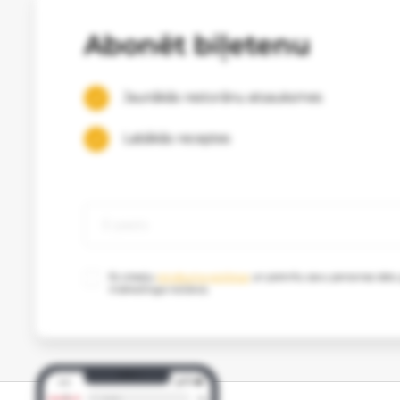
Abonēt biļetenu
Jaunākās restorānu atsauksmes
Labākās receptes
Es izlasīju
privātuma politikas
un piekrītu savu personas datu
mārketinga nolūkos.