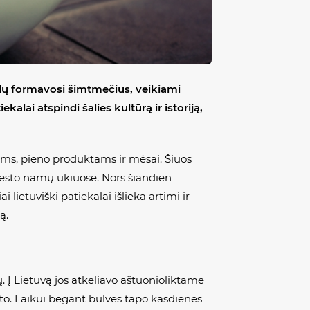
alų formavosi šimtmečius, veikiami
kalai atspindi šalies kultūrą ir istoriją,
ams, pieno produktams ir mėsai. Šiuos
 miesto namų ūkiuose. Nors šiandien
iai lietuviški patiekalai išlieka artimi ir
ą.
. Į Lietuvą jos atkeliavo aštuonioliktame
imato. Laikui bėgant bulvės tapo kasdienės