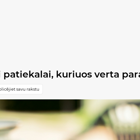
ki patiekalai, kuriuos verta pa
licējiet savu rakstu