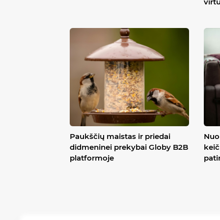
virt
Paukščių maistas ir priedai
Nuo 
didmeninei prekybai Globy B2B
keič
platformoje
pati