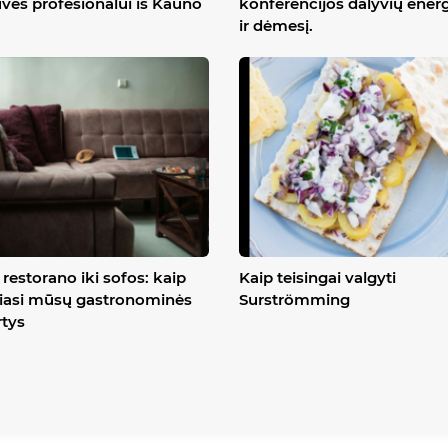
uvės profesionalui iš Kauno
konferencijos dalyvių energ
ir dėmesį.
restorano iki sofos: kaip
Kaip teisingai valgyti
iasi mūsų gastronominės
Surströmming
rtys