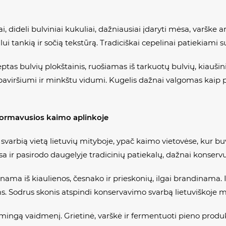
 dideli bulviniai kukuliai, dažniausiai įdaryti mėsa, varške a
alui tankią ir sočią tekstūrą. Tradiciškai cepelinai patiekiami
ptas bulvių plokštainis, ruošiamas iš tarkuotų bulvių, kiaušini
paviršiumi ir minkštu vidumi. Kugelis dažnai valgomas kaip pa
iformavusios kaimo aplinkoje
arbią vietą lietuvių mityboje, ypač kaimo vietovėse, kur buv
a ir pasirodo daugelyje tradicinių patiekalų, dažnai kons
inama iš kiaulienos, česnako ir prieskonių, ilgai brandinama.
 Sodrus skonis atspindi konservavimo svarbą lietuviškoje ma
kšmingą vaidmenį. Grietinė, varškė ir fermentuoti pieno produk