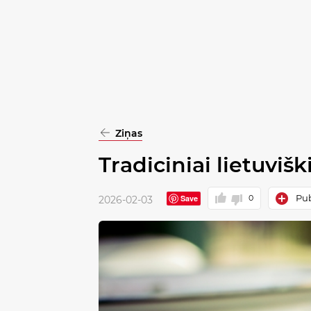
pasirinkimą
Patvirtinti
visus
Ziņas
Tradiciniai lietuviš
Pub
Save
0
2026-02-03