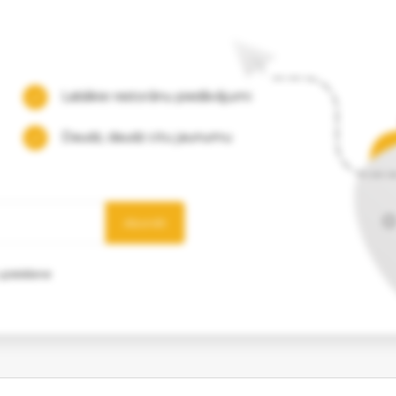
Labākie restorānu piedāvājumi
Daudz, daudz citu jaunumu
Abonēt
 glabāšanai