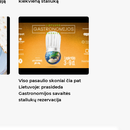
iją
kiekvieną staliuką
Viso pasaulio skoniai čia pat
Lietuvoje: prasideda
Gastronomijos savaitės
staliukų rezervacija