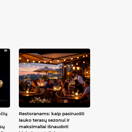
očių
Restoranams: kaip pasiruošti
lauko terasų sezonui ir
ūsų
maksimaliai išnaudoti