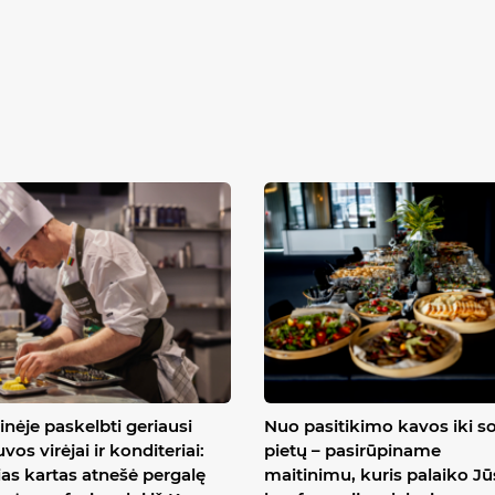
inėje paskelbti geriausi
Nuo pasitikimo kavos iki s
uvos virėjai ir konditeriai:
pietų – pasirūpiname
ias kartas atnešė pergalę
maitinimu, kuris palaiko J