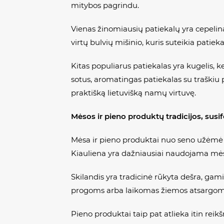
mitybos pagrindu.
Vienas žinomiausių patiekalų yra cepelinai,
virtų bulvių mišinio, kuris suteikia patiek
Kitas populiarus patiekalas yra kugelis, ke
sotus, aromatingas patiekalas su traškiu 
praktišką lietuvišką namų virtuvę.
Mėsos ir pieno produktų tradicijos, sus
Mėsa ir pieno produktai nuo seno užėmė sv
Kiauliena yra dažniausiai naudojama mės
Skilandis yra tradicinė rūkyta dešra, gam
progoms arba laikomas žiemos atsargoms.
Pieno produktai taip pat atlieka itin rei