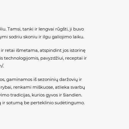
. Tamsi, tanki ir lengvai rūgšti, ji buvo
i sodriu skoniu ir ilgu galiojimo laiku.
r retai išmetama, atspindint jos istorinę
 technologijomis, pavyzdžiui, receptai ir
/.
čios, gaminamos iš sezoninių daržovių ir
Grybai, renkami miškuose, atlieka svarbų
mo tradicijas, kurios gyvos ir šiandien.
ą ir sotumą be perteklinio sudėtingumo.